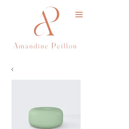
A
P
m a n d i n
e
e i l l o n