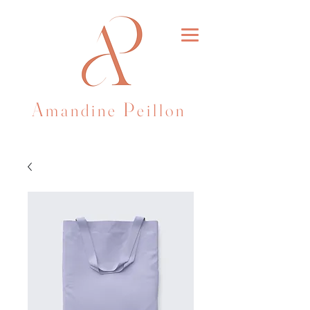
A
P
m a n d i n
e
e i l l o n